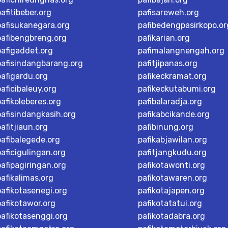
pafitibeber.org
pafisareweh.org
pafisukanegara.org
pafibedengpasirkopo.or
pafibengbreng.org
pafikarian.org
pafigaddet.org
pafimalangnengah.org
pafisindangbarang.org
pafitjipanas.org
pafigardu.org
pafikeckramat.org
paficibaleuy.org
pafikeckutabumi.org
pafikoleberes.org
pafibalaradja.org
pafisindangkasih.org
pafikabcikande.org
pafitjiaun.org
pafibinung.org
pafibalegede.org
pafikabjawilan.org
paficigulingan.org
pafitjangkudu.org
pafipagiringan.org
pafikotawonti.org
pafikalimas.org
pafikotawaren.org
pafikotasenegi.org
pafikotajapen.org
pafikotawor.org
pafikotatatui.org
pafikotasenggi.org
pafikotadabra.org