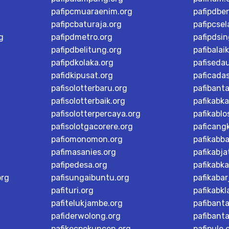
pafipcmuaraenim.org
pafipdbe
pafipcbaturaja.org
pafipcsel
g
pafipdmetro.org
pafipdsi
pafipdbelitung.org
pafibalai
pafipdkolaka.org
pafiseda
pafidkipusat.org
paficada
pafisolotterbaru.org
pafibant
pafisolotterbaik.org
pafikabk
pafisolotterpercaya.org
pafikablo
pafisolotgacorere.org
paficangk
pafiomonomon.org
pafikabb
pafimasanies.org
pafikabja
pafipedesa.org
pafikabk
org
pafisungaibuntu.org
pafikaba
pafituri.org
pafikabk
pafitelukjambe.org
pafibant
pafiderwolong.org
pafibanta
pafikecpekuncen.org
pafipule.