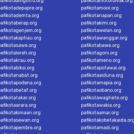
pafikotaamgotro.org
pafikotamotorbivak.org
pafikotadepapre.org
pafikotamoor.org
pafikotademta.org
pafikotanapan.org
pafikotaberap.org
pafikotakimi.org
pafikotagenjem.org
pafikotawelan.org
pafikotakaptiau.org
pafikotawanggar.org
pafikotasawe.org
pafikotabawe.org
pafikotalereh.org
pafikotagoni.org
pafikotakrau.org
pafikotameno.org
pafikotabiksi.org
pafikotapotawai.org
pafikotanabat.org
pafikotaaiduna.org
pafikotapodena.org
pafikotamapia.org
pafikotabetaf.org
pafikotaobano.org
pafikotatakar.org
pafikotawaghete.org
pafikotaarara.org
pafikotawakia.org
pafikotakimaan.org
pafikotaamar.org
pafikotasewan.org
pafikotakobetakaida.or
pafikotapembre.org
pafikotamadi.org