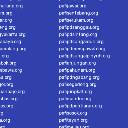
marang.org
pafijawai.org
im.org
pafisentebang.org
ar.org
pafiserukam.org
teng.org
pafipdsanggau.org
gyakarta.org
pafipdsintang.org
rabaya.org
pafipdsungaiduri.org
tamalang.org
pafipdmempawah.org
i.org
pafipdsungaipinyuh.org
mbok.org
pafianjungan.org
mbawa.org
pafipahunam.org
ma.org
pafipdngabang.org
or.org
pafisegedong.org
buanbajo.org
pafijungkat.org
mbas.org
pafimandor.org
as.org
pafipdpontianak.org
rg
pafisosok.org
a.org
pafitayan.org
org
pafimeliau.org