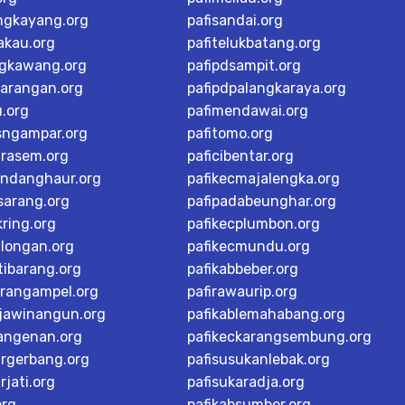
ngkayang.org
pafisandai.org
akau.org
pafitelukbatang.org
ngkawang.org
pafipdsampit.org
karangan.org
pafipdpalangkaraya.org
u.org
pafimendawai.org
sngampar.org
pafitomo.org
arasem.org
paficibentar.org
andanghaur.org
pafikecmajalengka.org
sarang.org
pafipadabeunghar.org
ring.org
pafikecplumbon.org
alongan.org
pafikecmundu.org
tibarang.org
pafikabbeber.org
arangampel.org
pafirawaurip.org
rjawinangun.org
pafikablemahabang.org
langenan.org
pafikeckarangsembung.org
argerbang.org
pafisusukanlebak.org
rjati.org
pafisukaradja.org
org
pafikabsumber.org