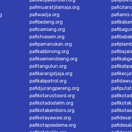
pafimuaratjilamaja.org
paficilan
g
pafiwadja.org
pafiamis.
pafibedeng.org
pafikaba
paficamiang.org
pafibagu
pafichiasem.org
pafibaba
pafipamanukan.org
pafiplam
pafikabbinong.org
pafibajal
pafikoemendoeng.org
pafikabg
pafitangulun.org
pafikabp
pafikarangdjaja.org
pafikecja
pafikabpatrol.org
pafidawu
pafidjurangpereng.org
pafiputat
pafikotarustoord.org
pafikota
pafikotadodalim.org
pafikotak
pafikotakemboro.org
pafikotaa
pafikotayawasi.org
pafidesa
pafikotapoedeme.org
pafidesal