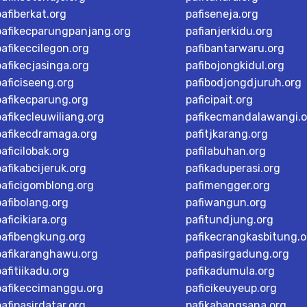
pafiberkat.org
pafiseneja.org
pafikecparungpanjang.org
pafianjerkidu.org
pafikeccilegon.org
pafibantarwaru.org
pafikecjasinga.org
pafibojongkidul.org
paficiseeng.org
pafibodjongdjuruh.org
pafikecparung.org
paficipait.org
pafikecleuwiliang.org
pafikecmandalawangi.o
pafikecdramaga.org
pafitjkarang.org
paficilobak.org
pafilabuhan.org
pafikabcijeruk.org
pafikaduperasi.org
paficigomblong.org
pafimengger.org
pafibolang.org
pafiwangun.org
paficikiara.org
pafitundjung.org
pafibengkung.org
pafikecrangkasbitung.o
pafikaranghawu.org
pafipasirgadung.org
pafitiikadu.org
pafikadumula.org
pafikeccimanggu.org
paficikeuyeup.org
pafipasirdatar.org
pafikabangsana.org