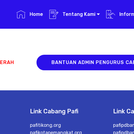
Home
Tentang Kami
Infor
AERAH
BANTUAN ADMIN PENGURUS C
Link Cabang Pafi
Link C
pafitikong.org
pafipdba
pafikotapemangkat.org
pafipdba