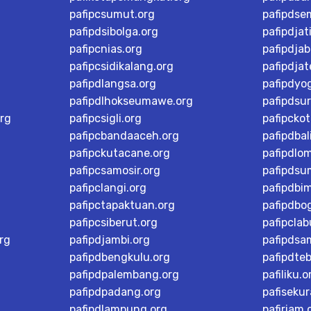
pafipcsumut.org
pafipdse
pafipdsibolga.org
pafipdjat
pafipcnias.org
pafipdjab
pafipcsidikalang.org
pafipdja
pafipdlangsa.org
pafipdyo
pafipdlhokseumawe.org
pafipdsu
rg
pafipcsigli.org
pafipcko
pafipcbandaaceh.org
pafipdbal
pafipckutacane.org
pafipdlo
pafipcsamosir.org
pafipdsu
pafipclangi.org
pafipdbi
pafipctapaktuan.org
pafipdbog
pafipcsiberut.org
pafipcla
rg
pafipdjambi.org
pafipdsa
pafipdbengkulu.org
pafipdteb
pafipdpalembang.org
pafiliku.o
pafipdpadang.org
pafisekur
pafipdlampung.org
pafiriam.