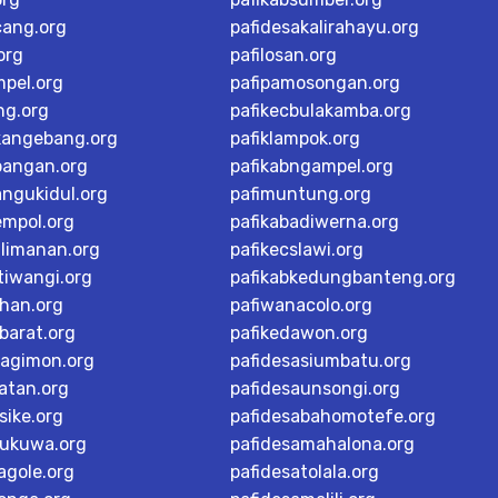
cang.org
pafidesakalirahayu.org
org
pafilosan.org
mpel.org
pafipamosongan.org
ng.org
pafikecbulakamba.org
kangebang.org
pafiklampok.org
bangan.org
pafikabngampel.org
angukidul.org
pafimuntung.org
empol.org
pafikabadiwerna.org
alimanan.org
pafikecslawi.org
tiwangi.org
pafikabkedungbanteng.org
han.org
pafiwanacolo.org
barat.org
pafikedawon.org
dagimon.org
pafidesasiumbatu.org
atan.org
pafidesaunsongi.org
sike.org
pafidesabahomotefe.org
rukuwa.org
pafidesamahalona.org
agole.org
pafidesatolala.org