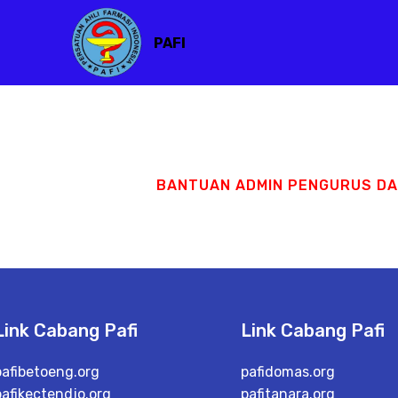
PAFI
BANTUAN ADMIN PENGURUS D
Link Cabang Pafi
Link Cabang Pafi
pafibetoeng.org
pafidomas.org
pafikectendjo.org
pafitanara.org