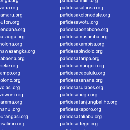
longa.org
pafidesamalili.org
waha.org
pafidesasalonsa.org
kamaru.org
pafidesakolonodale.org
buton.org
pafidesawotu.org
sendana.org
pafidesabonebone.org
batauga.org
pafidesamasamba.org
molona.org
pafidesakambisa.org
mawasangka.org
pafidesapindolo.org
kabaena.org
pafidesataripa.org
ereke.org
pafidesamangoli.org
tampo.org
pafidesacapalulu.org
kolono.org
pafidesasanana.org
olasi.org
pafidesasulabes.org
wowoni.org
pafidesabega.org
karema.org
pafidesatanjungbaliho.org
manui.org
pafidesakaporo.org
burangasi.org
pafidesataliabu.org
asalimu.org
pafidesadege.org