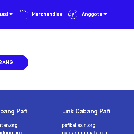
masi
Merchandise
Anggota
ABANG
abang Pafi
Link Cabang Pafi
nten.org
pafikaliasin.org
ndung.org
pafitanjungbatu.org