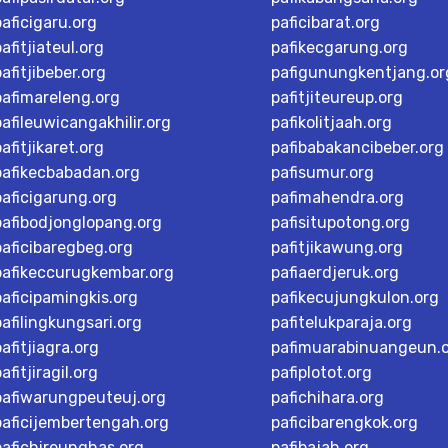
paficigaru.org
paficibarat.org
pafitjiateul.org
pafikecgarung.org
pafitjibeber.org
pafigunungkentjang.or
pafimareleng.org
pafitjiteureup.org
pafileuwicangakhilir.org
pafikolitjaah.org
pafitjikaret.org
pafibabakancibeber.org
pafikecbabadan.org
pafisumur.org
paficigarung.org
pafimahendra.org
pafibodjonglopang.org
pafisitupotong.org
paficibaregbeg.org
pafitjikawung.org
pafikeccurugkembar.org
pafiaerdjeruk.org
paficipamingkis.org
pafikecujungkulon.org
pafilingkungsari.org
pafitelukparaja.org
pafitjiagra.org
pafimuarabinuangeun.
afitjiragil.org
pafiplotot.org
pafiwarungpeuteuj.org
pafichihara.org
paficijembertengah.org
paficibarengkok.org
pafichireunghas.org
pafibajah.org