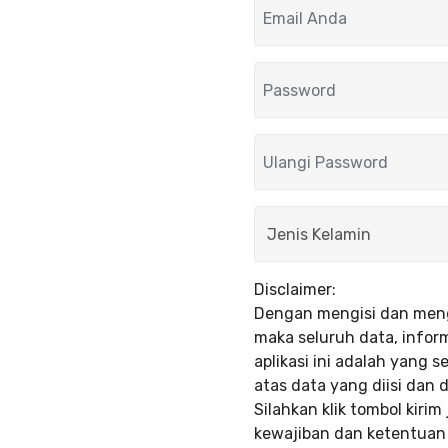
Disclaimer:
Dengan mengisi dan mengi
maka seluruh data, info
aplikasi ini adalah yang
atas data yang diisi dan
Silahkan klik tombol kiri
kewajiban dan ketentuan 