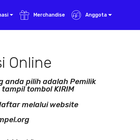
masi
Merchandise
Anggota
i Online
 anda pilih adalah Pemilik
n tampil tombol KIRIM
ftar melalui website
mpel.org