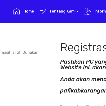
Home
Tentang Kami
Infor
Registras
n masih aktif, Gunakan
Pastikan PC yang
Website ini. aka
Anda akan menda
pafikabkaranga