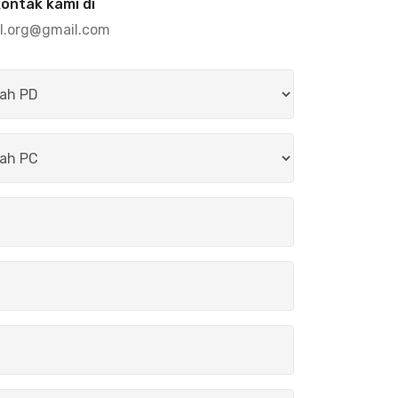
kontak kami di
l.org@gmail.com