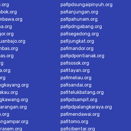
i.org
pafipdsungaipinyuh.org
mbok.org
pafianjungan.org
mbawa.org
pafipahunam.org
ma.org
pafipdngabang.org
or.org
pafisegedong.org
buanbajo.org
pafijungkat.org
mbas.org
pafimandor.org
as.org
pafipdpontianak.org
rg
pafisosok.org
a.org
pafitayan.org
org
pafimeliau.org
ngkayang.org
pafisandai.org
akau.org
pafitelukbatang.org
ngkawang.org
pafipdsampit.org
karangan.org
pafipdpalangkaraya.org
u.org
pafimendawai.org
sngampar.org
pafitomo.org
arasem.org
paficibentar.org