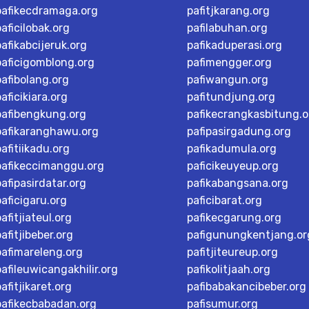
pafikecdramaga.org
pafitjkarang.org
paficilobak.org
pafilabuhan.org
pafikabcijeruk.org
pafikaduperasi.org
paficigomblong.org
pafimengger.org
pafibolang.org
pafiwangun.org
paficikiara.org
pafitundjung.org
pafibengkung.org
pafikecrangkasbitung.o
pafikaranghawu.org
pafipasirgadung.org
pafitiikadu.org
pafikadumula.org
pafikeccimanggu.org
paficikeuyeup.org
pafipasirdatar.org
pafikabangsana.org
paficigaru.org
paficibarat.org
pafitjiateul.org
pafikecgarung.org
pafitjibeber.org
pafigunungkentjang.or
pafimareleng.org
pafitjiteureup.org
pafileuwicangakhilir.org
pafikolitjaah.org
pafitjikaret.org
pafibabakancibeber.org
pafikecbabadan.org
pafisumur.org