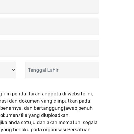
rim pendaftaran anggota di website ini,
rmasi dan dokumen yang diinputkan pada
 sebenarnya. dan bertanggungjawab penuh
 dokumen/file yang diuploadkan.
m jika anda setuju dan akan mematuhi segala
yang berlaku pada organisasi Persatuan