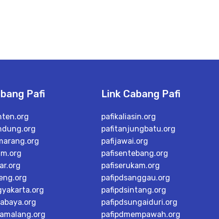
abang Pafi
Link Cabang Pafi
nten.org
pafikaliasin.org
ndung.org
pafitanjungbatu.org
marang.org
pafijawai.org
im.org
pafisentebang.org
ar.org
pafiserukam.org
teng.org
pafipdsanggau.org
gyakarta.org
pafipdsintang.org
rabaya.org
pafipdsungaiduri.org
tamalang.org
pafipdmempawah.org