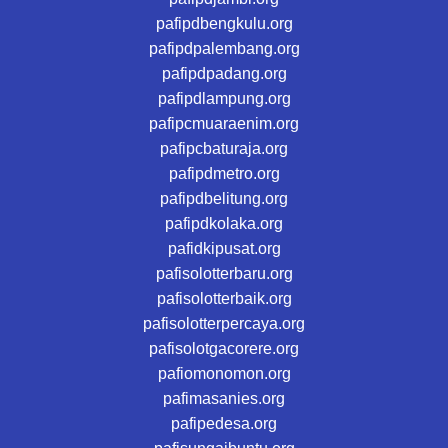
pafipdbengkulu.org
pafipdpalembang.org
pafipdpadang.org
pafipdlampung.org
pafipcmuaraenim.org
pafipcbaturaja.org
pafipdmetro.org
pafipdbelitung.org
pafipdkolaka.org
pafidkipusat.org
pafisolotterbaru.org
pafisolotterbaik.org
pafisolotterpercaya.org
pafisolotgacorere.org
pafiomonomon.org
pafimasanies.org
pafipedesa.org