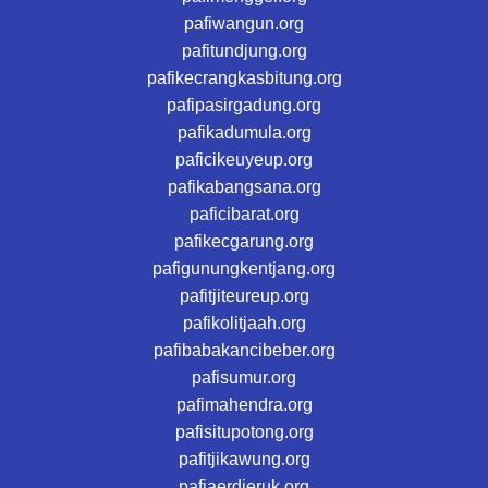
pafiwangun.org
pafitundjung.org
pafikecrangkasbitung.org
pafipasirgadung.org
pafikadumula.org
paficikeuyeup.org
pafikabangsana.org
paficibarat.org
pafikecgarung.org
pafigunungkentjang.org
pafitjiteureup.org
pafikolitjaah.org
pafibabakancibeber.org
pafisumur.org
pafimahendra.org
pafisitupotong.org
pafitjikawung.org
pafiaerdjeruk.org