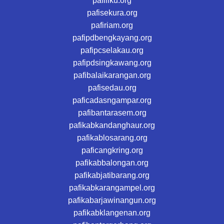
pafiliku.org
pafisekura.org
pafiriam.org
pafipdbengkayang.org
pafipcselakau.org
pafipdsingkawang.org
pafibalaikarangan.org
pafisedau.org
paficadasngampar.org
pafibantarasem.org
pafikabkandanghaur.org
pafikablosarang.org
paficangkring.org
pafikabbalongan.org
pafikabjatibarang.org
pafikabkarangampel.org
pafikabarjawinangun.org
pafikabklangenan.org