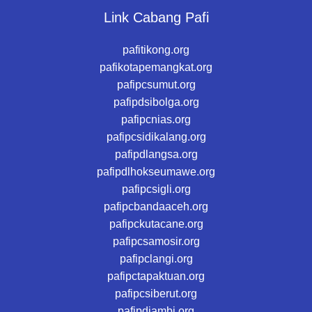
Link Cabang Pafi
pafitikong.org
pafikotapemangkat.org
pafipcsumut.org
pafipdsibolga.org
pafipcnias.org
pafipcsidikalang.org
pafipdlangsa.org
pafipdlhokseumawe.org
pafipcsigli.org
pafipcbandaaceh.org
pafipckutacane.org
pafipcsamosir.org
pafipclangi.org
pafipctapaktuan.org
pafipcsiberut.org
pafipdjambi.org