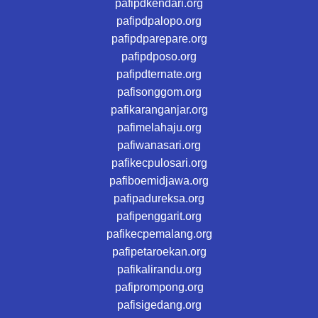
pafipdkendari.org
pafipdpalopo.org
pafipdparepare.org
pafipdposo.org
pafipdternate.org
pafisonggom.org
pafikaranganjar.org
pafimelahaju.org
pafiwanasari.org
pafikecpulosari.org
pafiboemidjawa.org
pafipadureksa.org
pafipenggarit.org
pafikecpemalang.org
pafipetaroekan.org
pafikalirandu.org
pafiprompong.org
pafisigedang.org