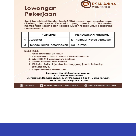
TENAGA TEKNIS
KEFARMASIAN DI RSIA ADINA
WONOSOBO
DIBUTUHKAN SEGERA TENAGA
TEKNIS KEFARMASIAN DI RUMAH
SAKIT IBU DAN ANAK ADINA
WONOSOBO
SYARAT DAN KETENTUAN LIHAT
BROSUR