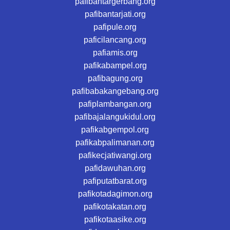
pafibantargerbang.org
pafibantarjati.org
pafipule.org
paficilancang.org
pafiamis.org
pafikabampel.org
pafibagung.org
pafibabakangebang.org
pafiplambangan.org
pafibajalangukidul.org
pafikabgempol.org
pafikabpalimanan.org
pafikecjatiwangi.org
pafidawuhan.org
pafiputatbarat.org
pafikotadagimon.org
pafikotakatan.org
pafikotaasike.org