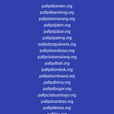
pafipdbanten.org
pafipdbandung.org
pafipdsemarang.org
pafipdjatim.org
pafipdjabar.org
pafipdjateng.org
pafipdyogyakarta.org
pafipdsurabaya.org
pafipckotamalang.org
pafipdbali.org
pafipdlombok.org
pafipdsumbawa.org
pafipdbima.org
pafipdbogor.org
pafipclabuanbajo.org
pafipdsambas.org
pafipdtebas.org