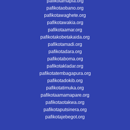
pafikotamapia.org
pafikotaobano.org
pafikotawaghete.org
pafikotawakia.org
pafikotaamar.org
pafikotakobetakaida.org
pafikotamadi.org
pafikotadara.org
pafikotaboma.org
pafikotakladar.org
pafikotatembagapura.org
pafikotadokib.org
pafikotatimuka.org
pafikotaamamapare.org
pafikotaotakwa.org
pafikotaputsinera.org
pafikotajebegot.org