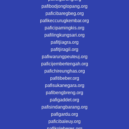
pafibodjonglopang.org
paficibaregbeg.org
pafikeccurugkembar.org
paficipamingkis.org
pafilingkungsari.org
pafitjiagra.org
pafitjiragil.org
pafiwarungpeuteuj.org
paficijembertengah.org
pafichireunghas.org
pafitibeber.org
pafisukanegara.org
pafibengbreng.org
pafigaddet.org
pafisindangbarang.org
pafigardu.org
paficibaleuy.org
pafikoleberes.org