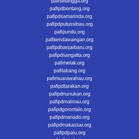
pafisetangga.org
pafipdbontang.org
pafipdsamarinda.org
pafipdputussibau.org
pafipundu.org
pafikendawangan.org
pafipdbanjarbaru.org
pafipdsangatta.org
pafimelak.org
pafitabang.org
pafimuarawahau.org
pafipdtarakan.org
pafipdnunukan.org
pafipdmalinau.org
pafipdgorontalo.org
pafipdmanado.org
pafipdmakassar.org
pafipdpalu.org