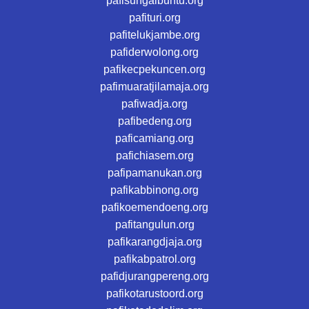
pafisungaibuntu.org
pafituri.org
pafitelukjambe.org
pafiderwolong.org
pafikecpekuncen.org
pafimuaratjilamaja.org
pafiwadja.org
pafibedeng.org
paficamiang.org
pafichiasem.org
pafipamanukan.org
pafikabbinong.org
pafikoemendoeng.org
pafitangulun.org
pafikarangdjaja.org
pafikabpatrol.org
pafidjurangpereng.org
pafikotarustoord.org