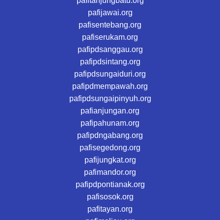
pafitanjungbatu.org
pafijawai.org
pafisentebang.org
pafiserukam.org
pafipdsanggau.org
pafipdsintang.org
pafipdsungaiduri.org
pafipdmempawah.org
pafipdsungaipinyuh.org
pafianjungan.org
pafipahunam.org
pafipdngabang.org
pafisegedong.org
pafijungkat.org
pafimandor.org
pafipdpontianak.org
pafisosok.org
pafitayan.org