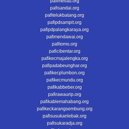
pafimeliau.org
pafisandai.org
pafitelukbatang.org
pafipdsampit.org
pafipdpalangkaraya.org
pafimendawai.org
pafitomo.org
paficibentar.org
pafikecmajalengka.org
pafipadabeunghar.org
pafikecplumbon.org
pafikecmundu.org
pafikabbeber.org
pafirawaurip.org
pafikablemahabang.org
pafikeckarangsembung.org
pafisusukanlebak.org
pafisukaradja.org