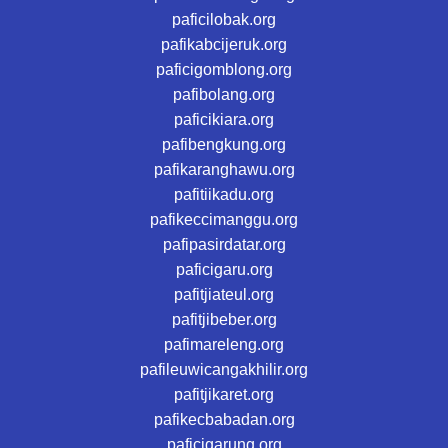
paficilobak.org
pafikabcijeruk.org
paficigomblong.org
pafibolang.org
paficikiara.org
pafibengkung.org
pafikaranghawu.org
pafitiikadu.org
pafikeccimanggu.org
pafipasirdatar.org
paficigaru.org
pafitjiateul.org
pafitjibeber.org
pafimareleng.org
pafileuwicangakhilir.org
pafitjikaret.org
pafikecbabadan.org
paficigarung.org