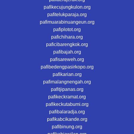
pafikecujungkulon.org
pafitelukparaja.org
pafimuarabinuangeun.org
pafiplotot.org
pafichihara.org
paficibarengkok.org
pafibajah.org
pafisareweh.org
pafibedengpasirkopo.org
pafikarian.org
pafimalangnengah.org
pafitjipanas.org
pafikeckramat.org
pafikeckutabumi.org
pafibalaradja.org
pafikabcikande.org
pafibinung.org