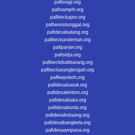
pafisragi.org
pafisampih.org
pafikeckajen.org
pafiwonotunggal.org
pafidesabatang.org
pafikeckandeman.org
pafipanjer.org
pafisidja.org
pafikeclebakbarang.org
pafikeckarangtengah.org
pafikepokoh.org
pafidesaluwuk.org
pafidesakintom.org
pafidesabatui.org
pafidesabunta.org
pafidesabolaang.org
pafidesabangketa.org
pafidesaampana.org