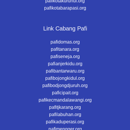
pafikotakurunui.org
pafikotabarapasi.org
Link Cabang Pafi
pafidomas.org
pafitanara.org
pafiseneja.org
pafianjerkidu.org
pafibantarwaru.org
pafibojongkidul.org
pafibodjongdjuruh.org
paficipait.org
pafikecmandalawangi.org
pafitjkarang.org
pafilabuhan.org
pafikaduperasi.org
pafimengger.org