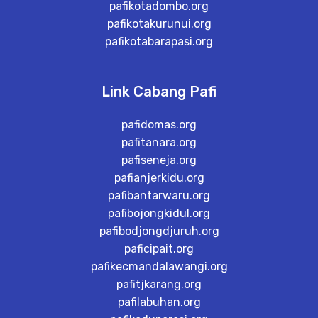
pafikotadombo.org
pafikotakurunui.org
pafikotabarapasi.org
Link Cabang Pafi
pafidomas.org
pafitanara.org
pafiseneja.org
pafianjerkidu.org
pafibantarwaru.org
pafibojongkidul.org
pafibodjongdjuruh.org
paficipait.org
pafikecmandalawangi.org
pafitjkarang.org
pafilabuhan.org