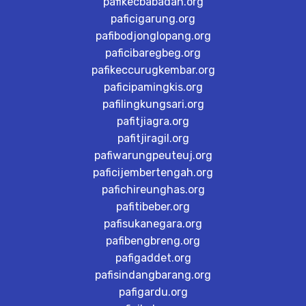
pafikecbabadan.org
paficigarung.org
pafibodjonglopang.org
paficibaregbeg.org
pafikeccurugkembar.org
paficipamingkis.org
pafilingkungsari.org
pafitjiagra.org
pafitjiragil.org
pafiwarungpeuteuj.org
paficijembertengah.org
pafichireunghas.org
pafitibeber.org
pafisukanegara.org
pafibengbreng.org
pafigaddet.org
pafisindangbarang.org
pafigardu.org