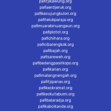
pafitjikawung.org
pafiaerdjeruk.org
pafikecujungkulon.org
pafitelukparaja.org
pafimuarabinuangeun.org
pafiplotot.org
pafichihara.org
paficibarengkok.org
pafibajah.org
pafisareweh.org
pafibedengpasirkopo.org
pafikarian.org
pafimalangnengah.org
pafitjipanas.org
pafikeckramat.org
pafikeckutabumi.org
pafibalaradja.org
pafikabcikande.org