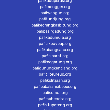
pafikaduperasi.org
pafimengger.org
pafiwangun.org
pafitundjung.org
pafikecrangkasbitung.org
pafipasirgadung.org
pafikadumula.org
paficikeuyeup.org
pafikabangsana.org
paficibarat.org
pafikecgarung.org
pafigunungkentjang.org
pafitjiteureup.org
pafikolitjaah.org
pafibabakancibeber.org
pafisumur.org
pafimahendra.org
pafisitupotong.org