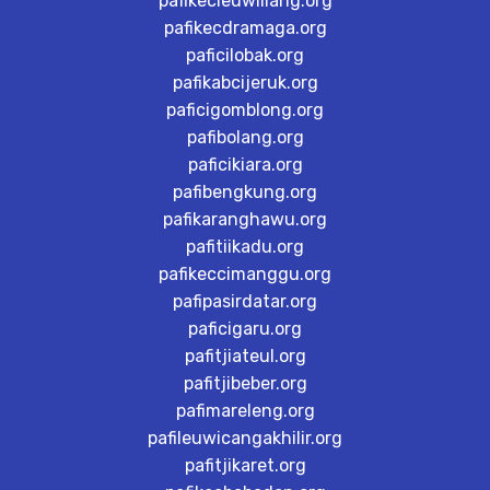
pafikecleuwiliang.org
pafikecdramaga.org
paficilobak.org
pafikabcijeruk.org
paficigomblong.org
pafibolang.org
paficikiara.org
pafibengkung.org
pafikaranghawu.org
pafitiikadu.org
pafikeccimanggu.org
pafipasirdatar.org
paficigaru.org
pafitjiateul.org
pafitjibeber.org
pafimareleng.org
pafileuwicangakhilir.org
pafitjikaret.org