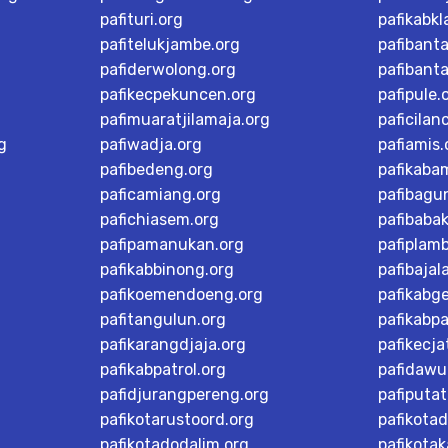
pafituri.org
pafikabk
pafitelukjambe.org
pafibant
pafiderwolong.org
pafibanta
pafikecpekuncen.org
pafipule.
pafimuaratjilamaja.org
paficilan
g
pafiwadja.org
pafiamis.
pafibedeng.org
pafikaba
paficamiang.org
pafibagu
pafichiasem.org
pafibaba
pafipamanukan.org
pafiplam
pafikabbinong.org
pafibajal
pafikoemendoeng.org
pafikabg
pafitangulun.org
pafikabp
pafikarangdjaja.org
pafikecja
pafikabpatrol.org
pafidawu
pafidjurangpereng.org
pafiputat
pafikotarustoord.org
pafikota
pafikotadodalim.org
pafikotak