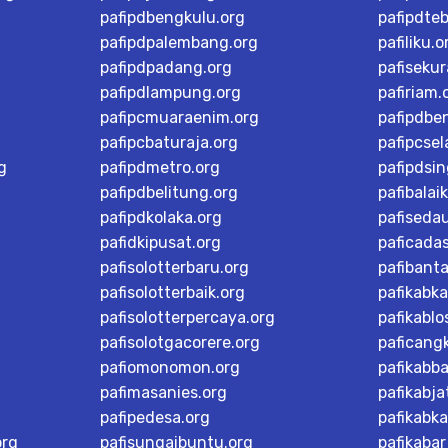
pafipdbengkulu.org
pafipdteb
pafipdpalembang.org
pafiliku.o
pafipdpadang.org
pafisekur
pafipdlampung.org
pafiriam.
pafipcmuaraenim.org
pafipdbe
pafipcbaturaja.org
pafipcsel
g
pafipdmetro.org
pafipdsi
pafipdbelitung.org
pafibalai
pafipdkolaka.org
pafiseda
pafidkipusat.org
paficada
pafisolotterbaru.org
pafibant
pafisolotterbaik.org
pafikabk
pafisolotterpercaya.org
pafikablo
pafisolotgacorere.org
paficangk
pafiomonomon.org
pafikabb
pafimasanies.org
pafikabja
pafipedesa.org
pafikabk
org
pafisungaibuntu.org
pafikaba