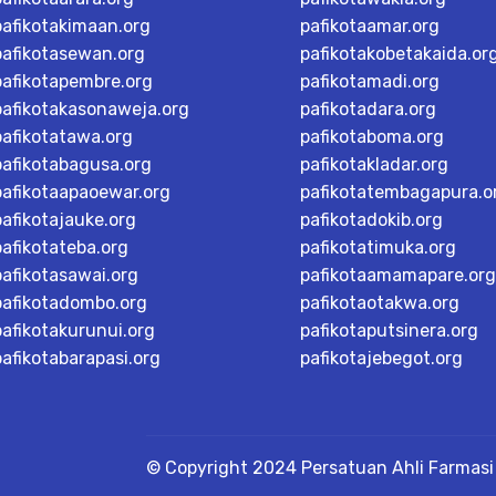
pafikotakimaan.org
pafikotaamar.org
pafikotasewan.org
pafikotakobetakaida.or
pafikotapembre.org
pafikotamadi.org
pafikotakasonaweja.org
pafikotadara.org
pafikotatawa.org
pafikotaboma.org
pafikotabagusa.org
pafikotakladar.org
pafikotaapaoewar.org
pafikotatembagapura.o
pafikotajauke.org
pafikotadokib.org
pafikotateba.org
pafikotatimuka.org
pafikotasawai.org
pafikotaamamapare.org
pafikotadombo.org
pafikotaotakwa.org
pafikotakurunui.org
pafikotaputsinera.org
pafikotabarapasi.org
pafikotajebegot.org
© Copyright 2024 Persatuan Ahli Farmasi 