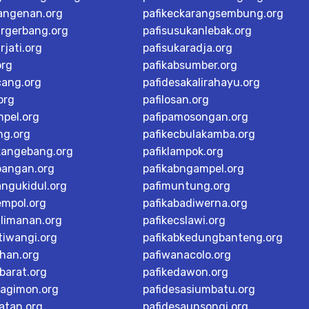
langenan.org
pafikeckarangsembung.org
argerbang.org
pafisusukanlebak.org
rjati.org
pafisukaradja.org
org
pafikabsumber.org
cang.org
pafidesakalirahayu.org
org
pafilosan.org
mpel.org
pafipamosongan.org
ng.org
pafikecbulakamba.org
kangebang.org
pafiklampok.org
bangan.org
pafikabngampel.org
angukidul.org
pafimuntung.org
empol.org
pafikabadiwerna.org
alimanan.org
pafikecslawi.org
tiwangi.org
pafikabkedungbanteng.org
han.org
pafiwanacolo.org
barat.org
pafikedawon.org
dagimon.org
pafidesasiumbatu.org
atan.org
pafidesaunsongi.org