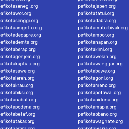
pafikotasenegi.org
pafikotajapen.org
pafikotawor.org
pafikotatatui.org
pafikotasenggi.org
pafikotadabra.org
pafikotaamgotro.org
pafikotamotorbivak.org
pafikotadepapre.org
pafikotamoor.org
pafikotademta.org
pafikotanapan.org
pafikotaberap.org
pafikotakimi.org
pafikotagenjem.org
pafikotawelan.org
pafikotakaptiau.org
pafikotawanggar.org
pafikotasawe.org
pafikotabawe.org
pafikotalereh.org
pafikotagoni.org
pafikotakrau.org
pafikotameno.org
pafikotabiksi.org
pafikotapotawai.org
pafikotanabat.org
pafikotaaiduna.org
pafikotapodena.org
pafikotamapia.org
pafikotabetaf.org
pafikotaobano.org
pafikotatakar.org
pafikotawaghete.org
pafikotaarara.org
pafikotawakia.org