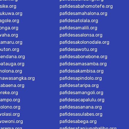
sike.org
pafidesabahomotefe.org
rukuwa.org
pafidesamahalona.org
agole.org
pafidesatolala.org
longa.org
pafidesamalili.org
waha.org
pafidesasalonsa.org
kamaru.org
pafidesakolonodale.org
buton.org
pafidesawotu.org
sendana.org
pafidesabonebone.org
batauga.org
pafidesamasamba.org
molona.org
pafidesakambisa.org
mawasangka.org
pafidesapindolo.org
kabaena.org
pafidesataripa.org
ereke.org
pafidesamangoli.org
tampo.org
pafidesacapalulu.org
kolono.org
pafidesasanana.org
olasi.org
pafidesasulabes.org
wowoni.org
pafidesabega.org
karema.org
pafidesatanjungbaliho.org