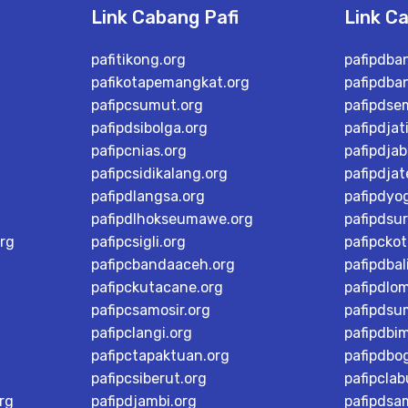
Link Cabang Pafi
Link C
pafitikong.org
pafipdba
pafikotapemangkat.org
pafipdba
pafipcsumut.org
pafipdse
pafipdsibolga.org
pafipdjat
pafipcnias.org
pafipdjab
pafipcsidikalang.org
pafipdja
pafipdlangsa.org
pafipdyo
pafipdlhokseumawe.org
pafipdsu
rg
pafipcsigli.org
pafipcko
pafipcbandaaceh.org
pafipdbal
pafipckutacane.org
pafipdlo
pafipcsamosir.org
pafipdsu
pafipclangi.org
pafipdbi
pafipctapaktuan.org
pafipdbog
pafipcsiberut.org
pafipcla
rg
pafipdjambi.org
pafipdsa