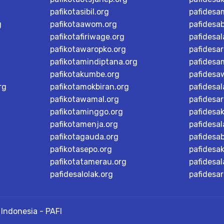
pafikotasibil.org
pafidesa
g
pafikotaawom.org
pafidesa
pafikotafiriwage.org
pafidesal
pafikotawaropko.org
pafidesa
pafikotamindiptana.org
pafidesa
pafikotakumbe.org
pafidesa
rg
pafikotamokbiran.org
pafidesal
pafikotawamal.org
pafidesar
pafikotaminggo.org
pafidesak
pafikotamenja.org
pafidesal
pafikotagauda.org
pafidesa
pafikotasepo.org
pafidesa
pafikotatamerau.org
pafidesal
pafidesalolak.org
pafidesa
Indonesia - PAFI