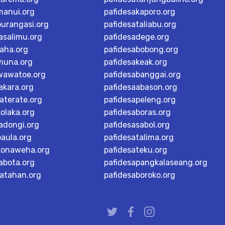
manui.org
pafidesakaporo.org
burangasi.org
pafidesataliabu.org
asalimu.org
pafidesadege.org
raha.org
pafidesabobong.org
muna.org
pafidesakeak.org
wawatoe.org
pafidesabanggai.org
akara.org
pafidesaabason.org
aterate.org
pafidesapeleng.org
olaka.org
pafidesaboras.org
adongi.org
pafidesasabol.org
baula.org
pafidesatalima.org
konaweha.org
pafidesateku.org
abota.org
pafidesapangkalaseang.org
ratahan.org
pafidesaboroko.org