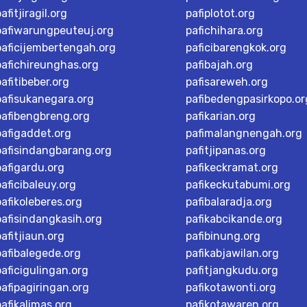
afitjiragil.org
pafiplotot.org
pafiwarungpeuteuj.org
pafichihara.org
paficijembertengah.org
paficibarengkok.org
pafichireunghas.org
pafibajah.org
pafitibeber.org
pafisareweh.org
pafisukanegara.org
pafibedengpasirkopo.or
pafibengbreng.org
pafikarian.org
pafigaddet.org
pafimalangnengah.org
pafisindangbarang.org
pafitjipanas.org
pafigardu.org
pafikeckramat.org
paficibaleuy.org
pafikeckutabumi.org
pafikoleberes.org
pafibalaradja.org
pafisindangkasih.org
pafikabcikande.org
pafitjiaun.org
pafibinung.org
pafibalegede.org
pafikabjawilan.org
paficigulingan.org
pafitjangkudu.org
pafipagiringan.org
pafikotawonti.org
pafikalimas.org
pafikotawaren.org