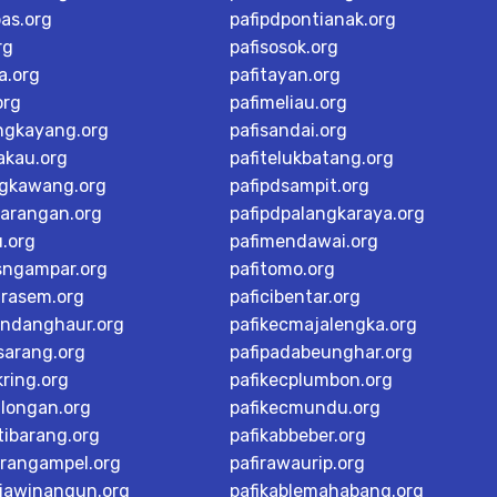
as.org
pafipdpontianak.org
rg
pafisosok.org
a.org
pafitayan.org
org
pafimeliau.org
ngkayang.org
pafisandai.org
akau.org
pafitelukbatang.org
ngkawang.org
pafipdsampit.org
karangan.org
pafipdpalangkaraya.org
u.org
pafimendawai.org
sngampar.org
pafitomo.org
arasem.org
paficibentar.org
andanghaur.org
pafikecmajalengka.org
sarang.org
pafipadabeunghar.org
ring.org
pafikecplumbon.org
alongan.org
pafikecmundu.org
tibarang.org
pafikabbeber.org
arangampel.org
pafirawaurip.org
rjawinangun.org
pafikablemahabang.org