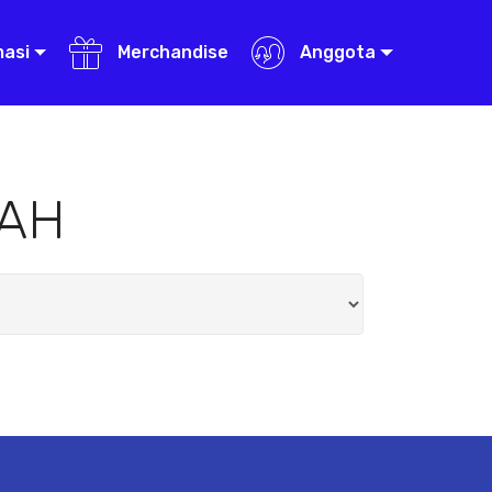
masi
Merchandise
Anggota
RAH