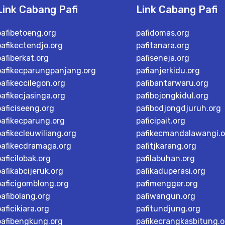
Link Cabang Pafi
Link Cabang Pafi
pafibetoeng.org
pafidomas.org
pafikectendjo.org
pafitanara.org
pafiberkat.org
pafiseneja.org
pafikecparungpanjang.org
pafianjerkidu.org
pafikeccilegon.org
pafibantarwaru.org
pafikecjasinga.org
pafibojongkidul.org
paficiseeng.org
pafibodjongdjuruh.org
pafikecparung.org
paficipait.org
pafikecleuwiliang.org
pafikecmandalawangi.o
pafikecdramaga.org
pafitjkarang.org
paficilobak.org
pafilabuhan.org
pafikabcijeruk.org
pafikaduperasi.org
paficigomblong.org
pafimengger.org
pafibolang.org
pafiwangun.org
paficikiara.org
pafitundjung.org
pafibengkung.org
pafikecrangkasbitung.o