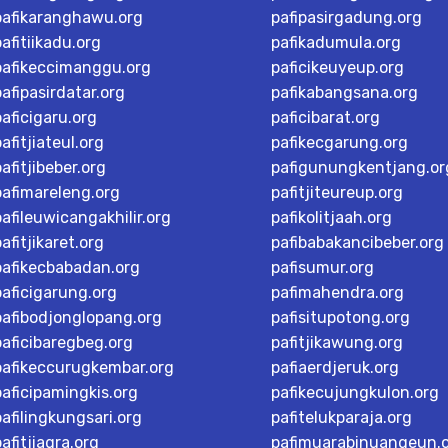
pafikaranghawu.org
pafipasirgadung.org
pafitiikadu.org
pafikadumula.org
pafikeccimanggu.org
paficikeuyeup.org
pafipasirdatar.org
pafikabangsana.org
paficigaru.org
paficibarat.org
pafitjiateul.org
pafikecgarung.org
pafitjibeber.org
pafigunungkentjang.or
pafimareleng.org
pafitjiteureup.org
pafileuwicangakhilir.org
pafikolitjaah.org
pafitjikaret.org
pafibabakancibeber.org
pafikecbabadan.org
pafisumur.org
paficigarung.org
pafimahendra.org
pafibodjonglopang.org
pafisitupotong.org
paficibaregbeg.org
pafitjikawung.org
pafikeccurugkembar.org
pafiaerdjeruk.org
paficipamingkis.org
pafikecujungkulon.org
pafilingkungsari.org
pafitelukparaja.org
pafitjiagra.org
pafimuarabinuangeun.