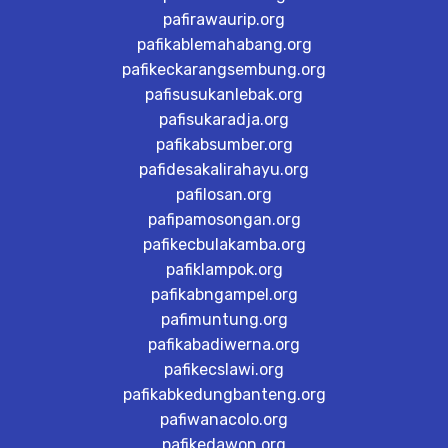
pafirawaurip.org
pafikablemahabang.org
pafikeckarangsembung.org
pafisusukanlebak.org
pafisukaradja.org
pafikabsumber.org
pafidesakalirahayu.org
pafilosan.org
pafipamosongan.org
pafikecbulakamba.org
pafiklampok.org
pafikabngampel.org
pafimuntung.org
pafikabadiwerna.org
pafikecslawi.org
pafikabkedungbanteng.org
pafiwanacolo.org
pafikedawon.org