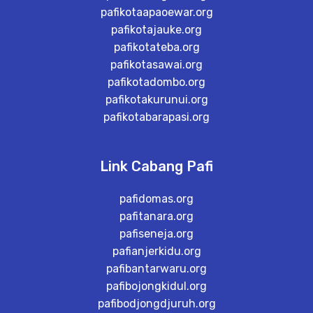
pafikotaapaoewar.org
pafikotajauke.org
pafikotateba.org
pafikotasawai.org
pafikotadombo.org
pafikotakurunui.org
pafikotabarapasi.org
Link Cabang Pafi
pafidomas.org
pafitanara.org
pafiseneja.org
pafianjerkidu.org
pafibantarwaru.org
pafibojongkidul.org
pafibodjongdjuruh.org