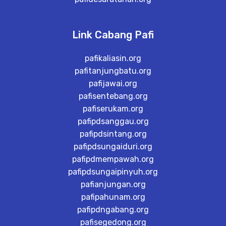
Link Cabang Pafi
pafikaliasin.org
pafitanjungbatu.org
pafijawai.org
pafisentebang.org
pafiserukam.org
pafipdsanggau.org
pafipdsintang.org
pafipdsungaiduri.org
pafipdmempawah.org
pafipdsungaipinyuh.org
pafianjungan.org
pafipahunam.org
pafipdngabang.org
pafisegedong.org