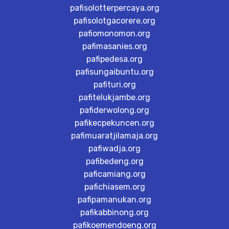
pafisolotterpercaya.org
pafisolotgacorere.org
pafiomonomon.org
pafimasanies.org
pafipedesa.org
pafisungaibuntu.org
pafituri.org
pafitelukjambe.org
pafiderwolong.org
pafikecpekuncen.org
pafimuaratjilamaja.org
pafiwadja.org
pafibedeng.org
paficamiang.org
pafichiasem.org
pafipamanukan.org
pafikabbinong.org
pafikoemendoeng.org