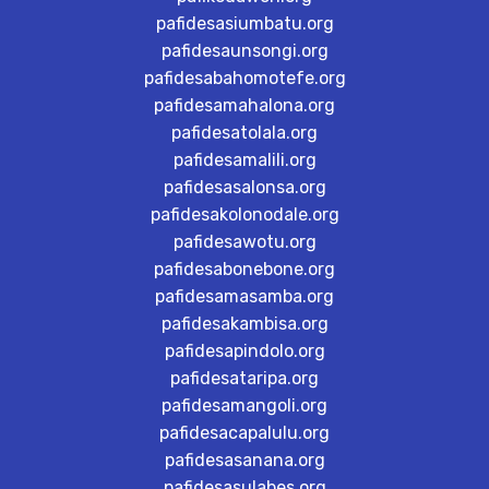
pafidesasiumbatu.org
pafidesaunsongi.org
pafidesabahomotefe.org
pafidesamahalona.org
pafidesatolala.org
pafidesamalili.org
pafidesasalonsa.org
pafidesakolonodale.org
pafidesawotu.org
pafidesabonebone.org
pafidesamasamba.org
pafidesakambisa.org
pafidesapindolo.org
pafidesataripa.org
pafidesamangoli.org
pafidesacapalulu.org
pafidesasanana.org
pafidesasulabes.org