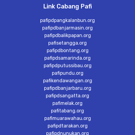
Link Cabang Pafi
pafipdpangkalanbun.org
pafipdbanjarmasin.org
pafipdbalikpapan.org
pafisetangga.org
pafipdbontang.org
pafipdsamarinda.org
pafipdputussibau.org
pafipundu.org
pafikendawangan.org
pafipdbanjarbaru.org
pafipdsangatta.org
pafimelak.org
pafitabang.org
pafimuarawahau.org
pafipdtarakan.org
pafipdnunukan.org