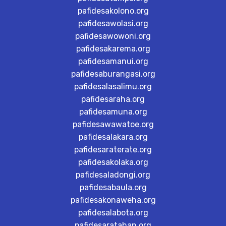
pafidesakolono.org
pafidesawolasi.org
pafidesawowoni.org
pafidesakarema.org
pafidesamanui.org
pafidesaburangasi.org
pafidesalasalimu.org
pafidesaraha.org
pafidesamuna.org
pafidesawawatoe.org
pafidesalakara.org
pafidesaraterate.org
pafidesakolaka.org
pafidesaladongi.org
pafidesabaula.org
pafidesakonaweha.org
pafidesalabota.org
pafidesaratahan.org