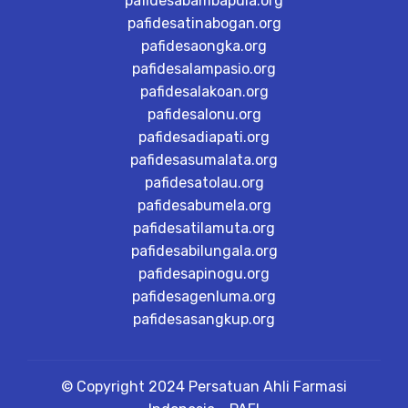
pafidesabambapula.org
pafidesatinabogan.org
pafidesaongka.org
pafidesalampasio.org
pafidesalakoan.org
pafidesalonu.org
pafidesadiapati.org
pafidesasumalata.org
pafidesatolau.org
pafidesabumela.org
pafidesatilamuta.org
pafidesabilungala.org
pafidesapinogu.org
pafidesagenluma.org
pafidesasangkup.org
© Copyright 2024 Persatuan Ahli Farmasi