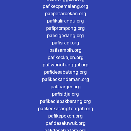
pafikecpemalang.org
pafipetaroekan.org
pafikalirandu.org
pafiprompong.org
pafisigedang.org
pafisragi.org
pafisampih.org
pafikeckajen.org
pafiwonotunggal.org
pafidesabatang.org
pafikeckandeman.org
pafipanjer.org
pafisidja.org
pafikeclebakbarang.org
pafikeckarangtengah.org
pafikepokoh.org
pafidesaluwuk.org
pafidesakintom.org