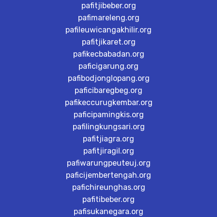
pafitjibeber.org
pafimareleng.org
pafileuwicangakhilir.org
pafitjikaret.org
pafikecbabadan.org
paficigarung.org
pafibodjonglopang.org
paficibaregbeg.org
pafikeccurugkembar.org
paficipamingkis.org
pafilingkungsari.org
pafitjiagra.org
pafitjiragil.org
pafiwarungpeuteuj.org
paficijembertengah.org
pafichireunghas.org
pafitibeber.org
pafisukanegara.org