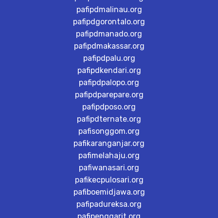
pafipdmalinau.org
pafipdgorontalo.org
pafipdmanado.org
pafipdmakassar.org
pafipdpalu.org
pafipdkendari.org
pafipdpalopo.org
pafipdparepare.org
pafipdposo.org
pafipdternate.org
pafisonggom.org
pafikaranganjar.org
pafimelahaju.org
pafiwanasari.org
pafikecpulosari.org
pafiboemidjawa.org
pafipadureksa.org
pafipenggarit.org